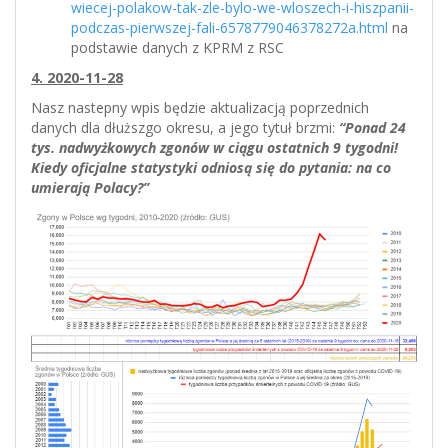
wiecej-polakow-tak-zle-bylo-we-wloszech-i-hiszpanii-
podczas-pierwszej-fali-6578779046378272a.html
na
podstawie danych z KPRM z RSC
4. 2020-11-28
Nasz nastepny wpis będzie aktualizacją poprzednich
danych dla dłuższgo okresu, a jego tytuł brzmi:
“Ponad 24
tys. nadwyżkowych zgonów w ciągu ostatnich 9 tygodni!
Kiedy oficjalne statystyki odniosą się do pytania: na co
umierają Polacy?”