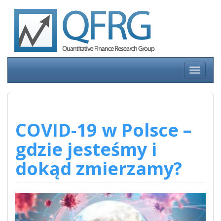
Skip
to
content
Toggle
navigati
COVID-19 w Polsce –
gdzie jesteśmy i
dokąd zmierzamy?