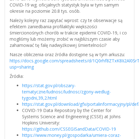
COVID-19 wg. oficjalnych statystyk była w tym samym
okresie na poziomie 20.8 tys. osób.
Należy kolejny raz zapytać wprost: czy te obserwacje są
efektem zaniedbania profilaktyki większości
śmiercionośnych chorób w trakcie epidemii COVID-19, i co
mogliśmy lub możemy zrobić w najbliższym czasie aby
zahamować tę falę nadwyżkowej śmiertelności?
Nasze obliczenia oraz źródła dostępne są w tym arkuszu:
https://docs.google.com/spreadsheets/d/1Q0rhf8ZTxK8Ii2Al0S
usp=sharing
Źródła:
https://stat.gov.pl/obszary-
tematyczne/ludnosc/ludnosc/zgony-wedlug-
tygodni,39,2.html
https://stat.gov.pl/download/gfx/portalinformacyjny/pl/de
COVID-19 Data Repository by the Center for
Systems Science and Engineering (CSSE) at Johns
Hopkins University:
https://github.com/CSSEGISandData/COVID-19
https://www.money.pl/gospodarka/umiera-coraz-