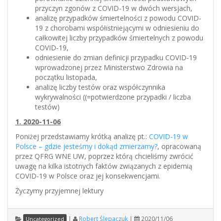
przyczyn zgonów z COVID-19 w dwóch wersjach,
analizę przypadków śmiertelności z powodu COVID-
19 z chorobami współistniejącymi w odniesieniu do
całkowitej liczby przypadków śmiertelnych z powodu
COVID-19,
odniesienie do zmian definicji przypadku COVID-19
wprowadzonej przez Ministerstwo Zdrowia na
początku listopada,
analizę liczby testów oraz współczynnika
wykrywalności ((=potwierdzone przypadki / liczba
testów)
1. 2020-11-06
Poniżej przedstawiamy krótką analizę pt.:
COVID-19 w
Polsce – gdzie jesteśmy i dokąd zmierzamy?
, opracowaną
przez QFRG WNE UW, poprzez którą chcieliśmy zwrócić
uwagę na kilka istotnych faktów związanych z epidemią
COVID-19 w Polsce oraz jej konsekwencjami.
Życzymy przyjemnej lektury
|
Robert Ślepaczuk
|
2020/11/06
Uncategorized