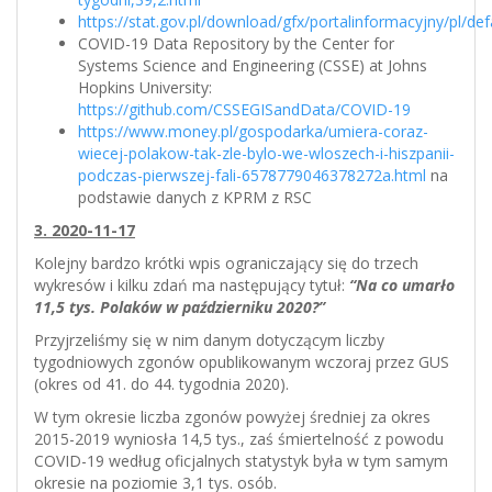
https://stat.gov.pl/download/gfx/portalinformacyjny/pl/de
COVID-19 Data Repository by the Center for
Systems Science and Engineering (CSSE) at Johns
Hopkins University:
https://github.com/CSSEGISandData/COVID-19
https://www.money.pl/gospodarka/umiera-coraz-
wiecej-polakow-tak-zle-bylo-we-wloszech-i-hiszpanii-
podczas-pierwszej-fali-6578779046378272a.html
na
podstawie danych z KPRM z RSC
3. 2020-11-17
Kolejny bardzo krótki wpis ograniczający się do trzech
wykresów i kilku zdań ma następujący tytuł:
“Na co umarło
11,5 tys. Polaków w październiku 2020?”
Przyjrzeliśmy się w nim danym dotyczącym liczby
tygodniowych zgonów opublikowanym wczoraj przez GUS
(okres od 41. do 44. tygodnia 2020).
W tym okresie liczba zgonów powyżej średniej za okres
2015-2019 wyniosła 14,5 tys., zaś śmiertelność z powodu
COVID-19 według oficjalnych statystyk była w tym samym
okresie na poziomie 3,1 tys. osób.