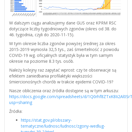
W dalszym ciągu analizujemy dane GUS oraz KPRM RSC
dotyczące liczby tygodniowych zgonów (okres od 38. do
46. tygodnia, czyli do 2020-11-15).
W tym okresie liczba zgonów powyżej średniej za okres
2015-2019 wyniosła 32,5 tys., zaś śmiertelność z powodu
COVID-19 wg. oficjalnych statystyk była w tym samym
okresie na poziomie 8.3 tys. osób.
Należy kolejny raz zapytać wprost: czy te obserwacje są
efektem zaniedbania profilaktyki większości
śmiercionośnych chorób w trakcie epidemii COVID-19?
Nasze obliczenia oraz źródła dostępne są w tym arkuszu:
https://docs.google.com/spreadsheets/d/1Q0rhf8ZTxK8Ii2Al0S
usp=sharing
Źródła:
https://stat.gov.pl/obszary-
tematyczne/ludnosc/ludnosc/zgony-wedlug-
tygodni,39,2.html