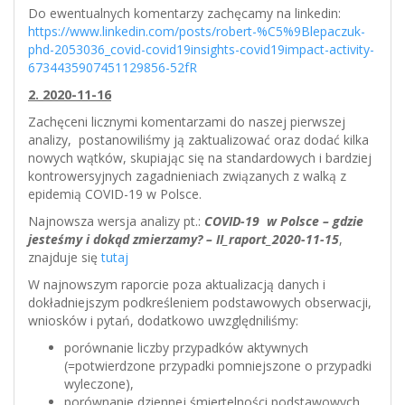
Do ewentualnych komentarzy zachęcamy na linkedin:
https://www.linkedin.com/posts/robert-%C5%9Blepaczuk-
phd-2053036_covid-covid19insights-covid19impact-activity-
6734435907451129856-52fR
2. 2020-11-16
Zachęceni licznymi komentarzami do naszej pierwszej
analizy, postanowiliśmy ją zaktualizować oraz dodać kilka
nowych wątków, skupiając się na standardowych i bardziej
kontrowersyjnych zagadnieniach związanych z walką z
epidemią COVID-19 w Polsce.
Najnowsza wersja analizy pt.:
COVID-19 w Polsce – gdzie
jesteśmy i dokąd zmierzamy?
– II_raport_2020-11-15
,
znajduje się
tutaj
W najnowszym raporcie poza aktualizacją danych i
dokładniejszym podkreśleniem podstawowych obserwacji,
wniosków i pytań, dodatkowo uwzględniliśmy:
porównanie liczby przypadków aktywnych
(=potwierdzone przypadki pomniejszone o przypadki
wyleczone),
porównanie dziennej śmiertelności podstawowych